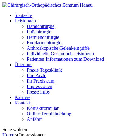
Startseite
Leistungen
Handchirurgie
Fußchirurgie
Hernienchirurgie
Enddarmchirurgie
Arthroskopische Gelenkeingriffe
Individuelle Gesundheitsleistungen
Patienten-Informationen zum Download
Über uns
Praxis Tagesklinik
Ihre Ärzte
Ihr Praxisteam
Impressionen
Presse Infos
Karriere
Kontakt
Kontaktformular
Online Terminbuchung
Anfahrt
Seite wählen
Home
Impressionen
9