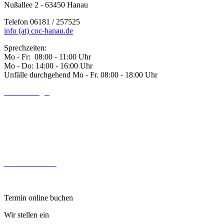
Nußallee 2
- 63450
Hanau
Telefon
06181 / 257525
info (at) coc-hanau.de
Sprechzeiten:
Mo - Fr: 08:00 - 11:00 Uhr
Mo - Do: 14:00 - 16:00 Uhr
Unfälle durchgehend Mo - Fr. 08:00 - 18:00 Uhr
Handchirurgie
Fußchirurgie
Hernienchirurgie
Enddarmchirurgie
Arthroskopische Gelenkeingriffe
Indiv. Gesundheitsleistungen
Patienten-Informationen Downloads
Kontaktformular
Impressum
Datenschutz
Termin online buchen
Wir stellen ein